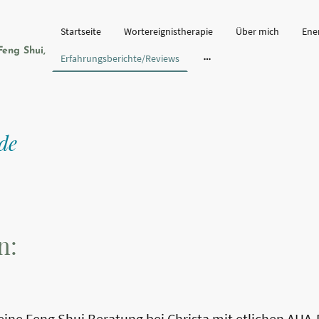
Startseite
Wortereignistherapie
Über mich
Ene
Feng Shui,
Erfahrungsberichte/Reviews
.de
n:
eine Feng Shui Beratung bei Christa mit etlichen AHA-E