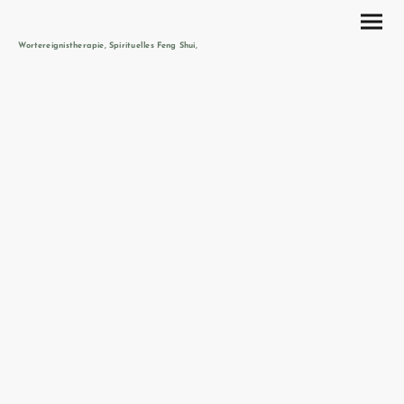
Wortereignistherapie, Spirituelles Feng Shui,
Numerologie